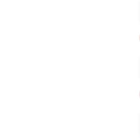
开云·体育(kaiyun)官方网站_KA